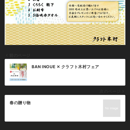
前のページ
投
BAN INOUE ✕ クラフト木村フェア
稿
ナ
次のページ
ビ
ゲ
春の贈り物
ー
シ